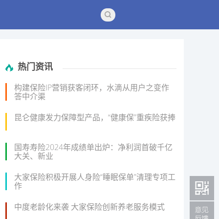
热门资讯
构建保险IP营销获客闭环，水滴从用户之变作
答中介渠
昆仑健康发力保障型产品，“健康保”重疾险获捧
国寿寿险2024年成绩单出炉：净利润首破千亿
大关、新业
大家保险积极开展人身险“睡眠保单”清理专项工
作
中度老龄化来袭 大家保险创新养老服务模式