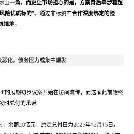
冰山一角。
而更让市场担心的是，方案背后牵涉着超
低风险优质标的”、通过
非标资产
合作深度绑定的险
尬境地。
续恶化，债务压力或集中爆发
N004”的展期初步议案开始在坊间流传，而这家此前始终
按时兑付的承诺。
%，余额20亿元，原定兑付日为2025年12月15日。