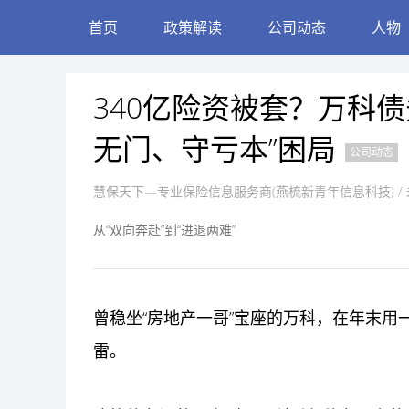
首页
政策解读
公司动态
人物
340亿险资被套？万科
无门、守亏本”困局
公司动态
慧保天下—专业保险信息服务商(燕梳新青年信息科技)
/ 
从“双向奔赴”到“进退两难”
曾稳坐“房地产一哥”宝座的万科，在年末用
雷。