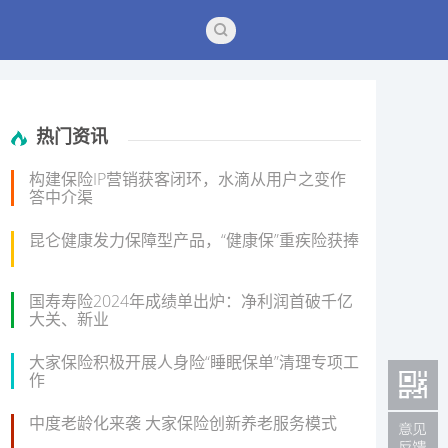
热门资讯
构建保险IP营销获客闭环，水滴从用户之变作
答中介渠
昆仑健康发力保障型产品，“健康保”重疾险获捧
国寿寿险2024年成绩单出炉：净利润首破千亿
大关、新业
大家保险积极开展人身险“睡眠保单”清理专项工
作
中度老龄化来袭 大家保险创新养老服务模式