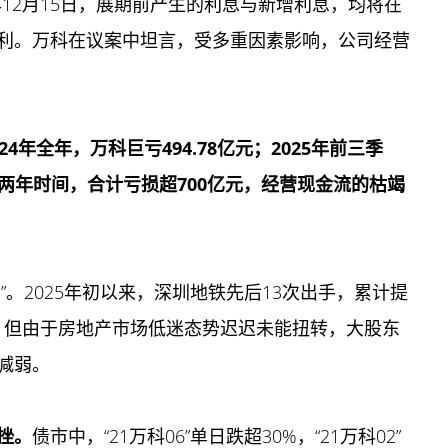
年12月15日，展期前产生的利息与新增利息，均将在
利。万科在议案中坦言，受多重因素影响，公司经营
年全年，万科巨亏494.78亿元；2025年前三季
到两年时间，合计亏损超700亿元，经营现金流的枯竭
。2025年初以来，深圳地铁先后13次出手，累计提
务。但由于房地产市场低迷态势迟迟未能扭转，大股东
减弱。
挫。
债市中，“21万科06”单日跌超30%，“21万科02”